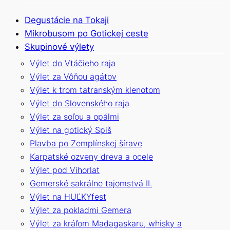
Degustácie na Tokaji
Mikrobusom po Gotickej ceste
Skupinové výlety
Výlet do Vtáčieho raja
Výlet za Vôňou agátov
Výlet k trom tatranským klenotom
Výlet do Slovenského raja
Výlet za soľou a opálmi
Výlet na gotický Spiš
Plavba po Zemplínskej šírave
Karpatské ozveny dreva a ocele
Výlet pod Vihorlat
Gemerské sakrálne tajomstvá II.
Výlet na HUĽKYfest
Výlet za pokladmi Gemera
Výlet za kráľom Madagaskaru, whisky a