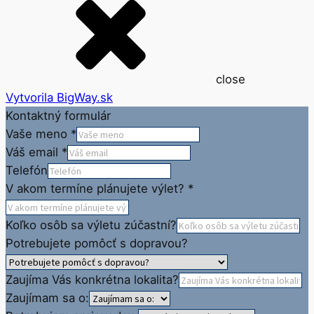
close
Vytvorila BigWay.sk
Kontaktný formulár
Vaše meno
*
Váš email
*
Telefón
V akom termíne plánujete výlet?
*
Koľko osôb sa výletu zúčastní?
Potrebujete pomôcť s dopravou?
Zaujíma Vás konkrétna lokalita?
Zaujímam sa o: