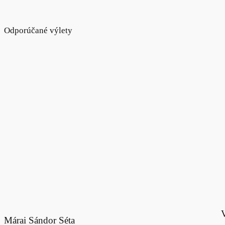
Odporúčané výlety
V
Márai Sándor Séta