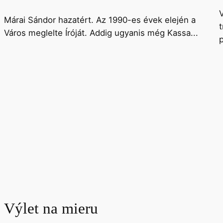
Márai Sándor hazatért. Az 1990-es évek elején a
Város meglelte Íróját. Addig ugyanis még Kassa...
p
Výlet na mieru