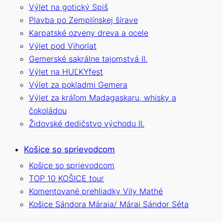
Výlet na gotický Spiš
Plavba po Zemplínskej šírave
Karpatské ozveny dreva a ocele
Výlet pod Vihorlat
Gemerské sakrálne tajomstvá II.
Výlet na HUĽKYfest
Výlet za pokladmi Gemera
Výlet za kráľom Madagaskaru, whisky a
čokoládou
Židovské dedičstvo východu II.
Košice so sprievodcom
Košice so sprievodcom
TOP 10 KOŠICE tour
Komentované prehliadky Vily Mathé
Košice Sándora Máraia/ Márai Sándor Séta