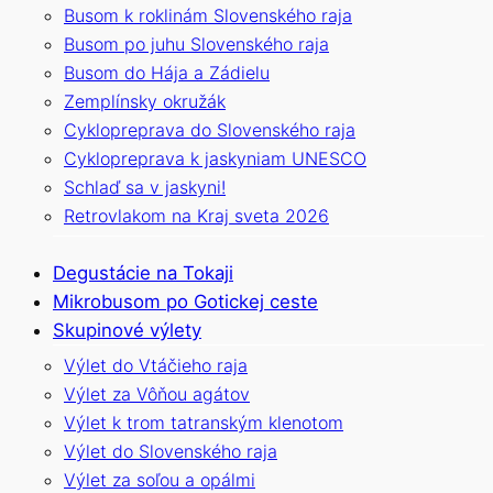
Busom k roklinám Slovenského raja
Busom po juhu Slovenského raja
Busom do Hája a Zádielu
Zemplínsky okružák
Cyklopreprava do Slovenského raja
Cyklopreprava k jaskyniam UNESCO
Schlaď sa v jaskyni!
Retrovlakom na Kraj sveta 2026
Degustácie na Tokaji
Mikrobusom po Gotickej ceste
Skupinové výlety
Výlet do Vtáčieho raja
Výlet za Vôňou agátov
Výlet k trom tatranským klenotom
Výlet do Slovenského raja
Výlet za soľou a opálmi