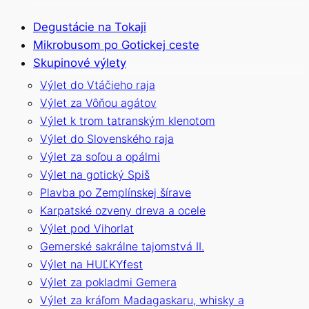
Degustácie na Tokaji
Mikrobusom po Gotickej ceste
Skupinové výlety
Výlet do Vtáčieho raja
Výlet za Vôňou agátov
Výlet k trom tatranským klenotom
Výlet do Slovenského raja
Výlet za soľou a opálmi
Výlet na gotický Spiš
Plavba po Zemplínskej šírave
Karpatské ozveny dreva a ocele
Výlet pod Vihorlat
Gemerské sakrálne tajomstvá II.
Výlet na HUĽKYfest
Výlet za pokladmi Gemera
Výlet za kráľom Madagaskaru, whisky a