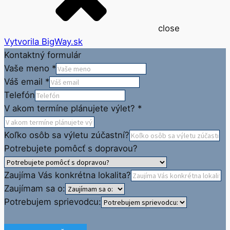
close
Vytvorila BigWay.sk
Kontaktný formulár
Vaše meno
*
Váš email
*
Telefón
V akom termíne plánujete výlet?
*
Koľko osôb sa výletu zúčastní?
Potrebujete pomôcť s dopravou?
Zaujíma Vás konkrétna lokalita?
Zaujímam sa o:
Potrebujem sprievodcu: