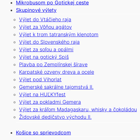
Mikrobusom po Gotickej ceste
Skupinové výlety
Výlet do Vtáčieho raja
Výlet za Vôňou agátov
Výlet k trom tatranským klenotom
Výlet do Slovenského raja
Výlet za soľou a opálmi
Výlet na gotický Spiš
Plavba po Zemplínskej šírave
Karpatské ozveny dreva a ocele
Výlet pod Vihorlat
Gemerské sakrálne tajomstvá II.
Výlet na HUĽKYfest
Výlet za pokladmi Gemera
Výlet za kráľom Madagaskaru, whisky a čokoládou
Židovské dedičstvo východu II.
Košice so sprievodcom