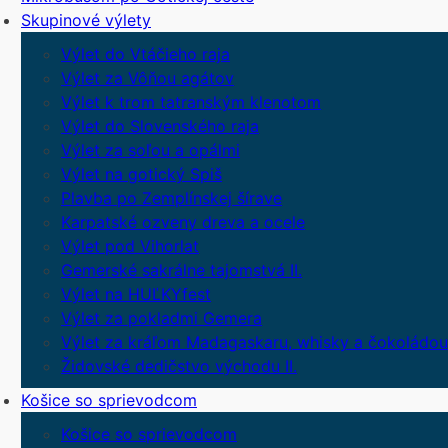
Skupinové výlety
Výlet do Vtáčieho raja
Výlet za Vôňou agátov
Výlet k trom tatranským klenotom
Výlet do Slovenského raja
Výlet za soľou a opálmi
Výlet na gotický Spiš
Plavba po Zemplínskej šírave
Karpatské ozveny dreva a ocele
Výlet pod Vihorlat
Gemerské sakrálne tajomstvá II.
Výlet na HUĽKYfest
Výlet za pokladmi Gemera
Výlet za kráľom Madagaskaru, whisky a čokoládou
Židovské dedičstvo východu II.
Košice so sprievodcom
Košice so sprievodcom