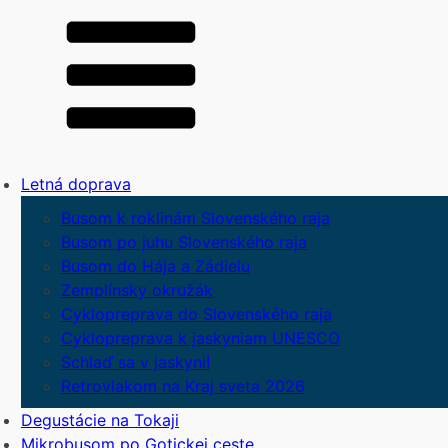
Letná doprava
Busom k roklinám Slovenského raja
Busom po juhu Slovenského raja
Busom do Hája a Zádielu
Zemplínsky okružák
Cyklopreprava do Slovenského raja
Cyklopreprava k jaskyniam UNESCO
Schlaď sa v jaskyni!
Retrovlakom na Kraj sveta 2026
Degustácie na Tokaji
Mikrobusom po Gotickej ceste