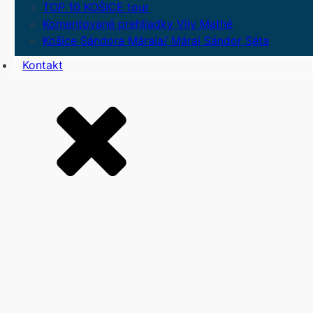
TOP 10 KOŠICE tour
Komentované prehliadky Vily Mathé
Košice Sándora Máraia/ Márai Sándor Séta
Kontakt