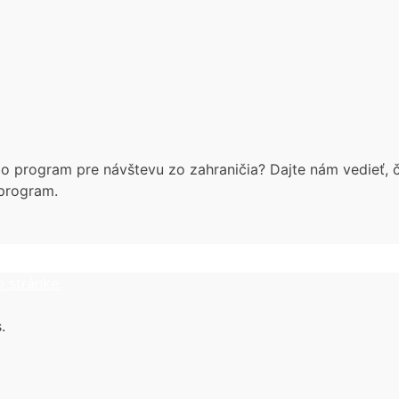
lebo program pre návštevu zo zahraničia? Dajte nám vedieť,
 program.
o stránke.
.